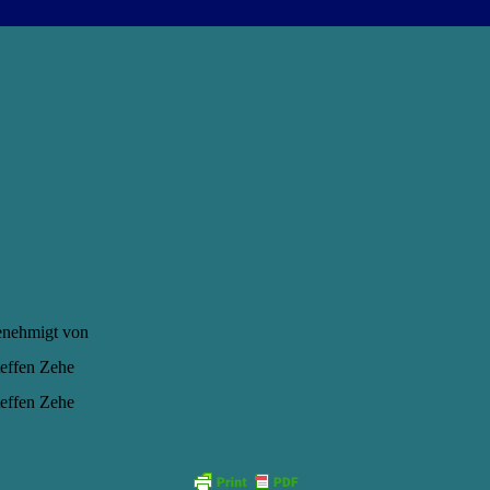
enehmigt von
teffen Zehe
teffen Zehe